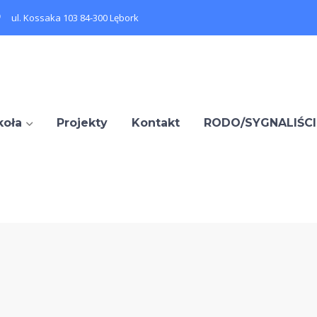
ul. Kossaka 103 84-300 Lębork
koła
Projekty
Kontakt
RODO/SYGNALIŚCI