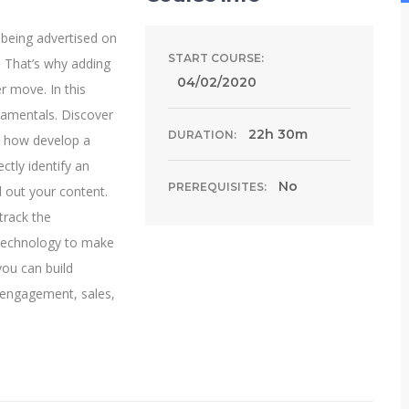
 being advertised on
START COURSE:
 That’s why adding
04/02/2020
r move. In this
damentals. Discover
22h 30m
DURATION:
n how develop a
ctly identify an
No
PREREQUISITES:
d out your content.
track the
 technology to make
you can build
, engagement, sales,