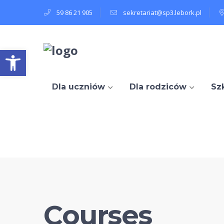
59 86 21 905
sekretariat@sp3.lebork.pl
Open toolbar
Dla uczniów
Dla rodziców
Sz
Courses