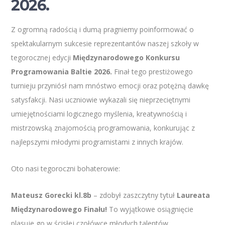
2026.
Z ogromną radością i dumą pragniemy poinformować o
spektakularnym sukcesie reprezentantów naszej szkoły w
tegorocznej edycji
Międzynarodowego Konkursu
Programowania Baltie 2026.
Finał tego prestiżowego
turnieju przyniósł nam mnóstwo emocji oraz potężną dawkę
satysfakcji. Nasi uczniowie wykazali się nieprzeciętnymi
umiejętnościami logicznego myślenia, kreatywnością i
mistrzowską znajomością programowania, konkurując z
najlepszymi młodymi programistami z innych krajów.
Oto nasi tegoroczni bohaterowie:
Mateusz Gorecki kl.8b
– zdobył zaszczytny tytuł
Laureata
Międzynarodowego Finału!
To wyjątkowe osiągnięcie
plasuje go w ścisłej czołówce młodych talentów