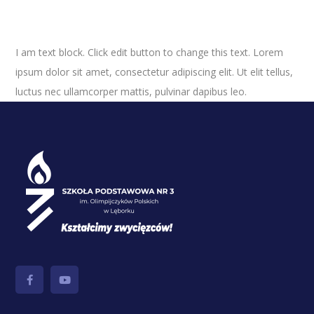
I am text block. Click edit button to change this text. Lorem
ipsum dolor sit amet, consectetur adipiscing elit. Ut elit tellus,
luctus nec ullamcorper mattis, pulvinar dapibus leo.