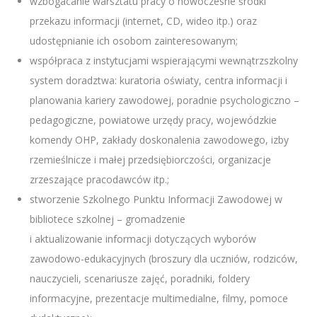
wzbogacanie warsztatu pracy o nowoczesne środki
przekazu informacji (internet, CD, wideo itp.) oraz
udostępnianie ich osobom zainteresowanym;
współpraca z instytucjami wspierającymi wewnątrzszkolny
system doradztwa: kuratoria oświaty, centra informacji i
planowania kariery zawodowej, poradnie psychologiczno –
pedagogiczne, powiatowe urzędy pracy, wojewódzkie
komendy OHP, zakłady doskonalenia zawodowego, izby
rzemieślnicze i małej przedsiębiorczości, organizacje
zrzeszające pracodawców itp.;
stworzenie Szkolnego Punktu Informacji Zawodowej w
bibliotece szkolnej – gromadzenie
i aktualizowanie informacji dotyczących wyborów
zawodowo-edukacyjnych (broszury dla uczniów, rodziców,
nauczycieli, scenariusze zajęć, poradniki, foldery
informacyjne, prezentacje multimedialne, filmy, pomoce