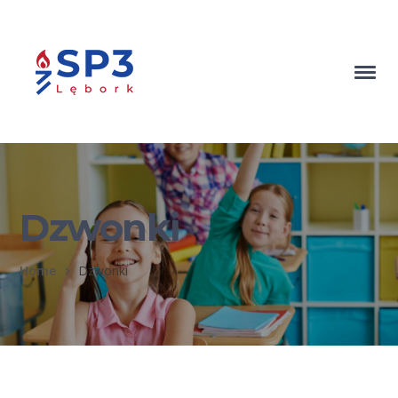
Dzwonki
Home
Dzwonki