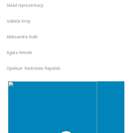
Skład reprezentacji:
Izabela Krop
Aleksandra Kulik
Agata Wenek
Opiekun: Radosław Rapalski