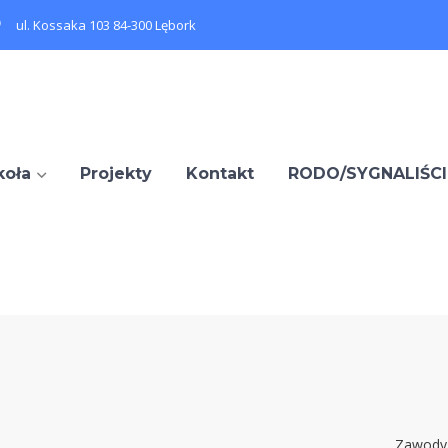
ul. Kossaka 103 84-300 Lębork
koła
Projekty
Kontakt
RODO/SYGNALIŚCI
Zawody 