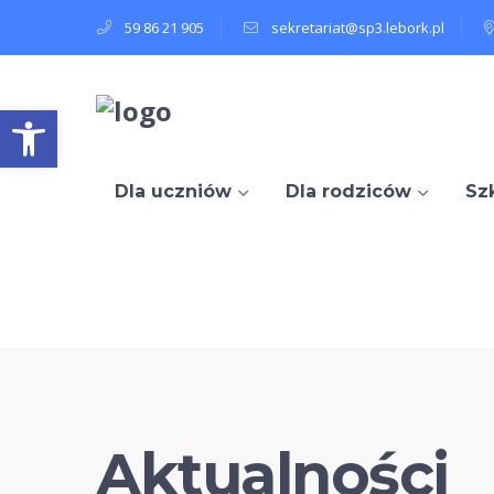
59 86 21 905
sekretariat@sp3.lebork.pl
Open toolbar
Dla uczniów
Dla rodziców
Sz
Aktualności