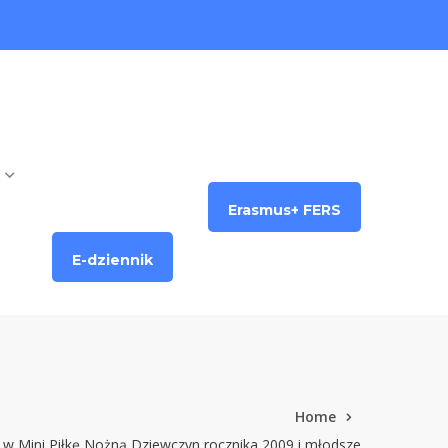
Erasmus+ FERS
E-dziennik
Home
w Mini Piłkę Nożną Dziewczyn rocznika 2009 i młodsze