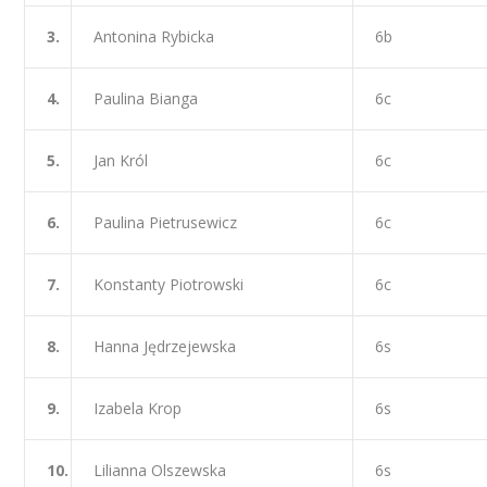
3.
Antonina Rybicka
6b
4.
Paulina Bianga
6c
5.
Jan Król
6c
6.
Paulina Pietrusewicz
6c
7.
Konstanty Piotrowski
6c
8.
Hanna Jędrzejewska
6s
9.
Izabela Krop
6s
10.
Lilianna Olszewska
6s