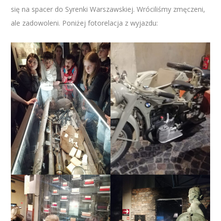
się na spacer do Syrenki Warszawskiej. Wróciliśmy zmęczeni,
ale zadowoleni. Poniżej fotorelacja z wyjazdu: