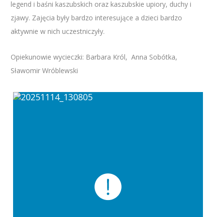
legend i baśni kaszubskich oraz kaszubskie upiory, duchy i
zjawy. Zajęcia były bardzo interesujące a dzieci bardzo
aktywnie w nich uczestniczyły.
Opiekunowie wycieczki: Barbara Król, Anna Sobótka,
Sławomir Wróblewski