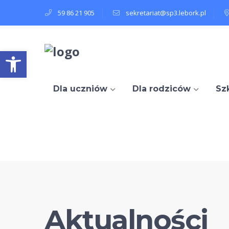
59 86 21 905
sekretariat@sp3.lebork.pl
Open toolbar
Dla uczniów
Dla rodziców
Sz
Aktualności