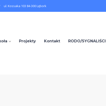
ul. Kossaka 103 84-300 Lębork
koła
Projekty
Kontakt
RODO/SYGNALIŚCI