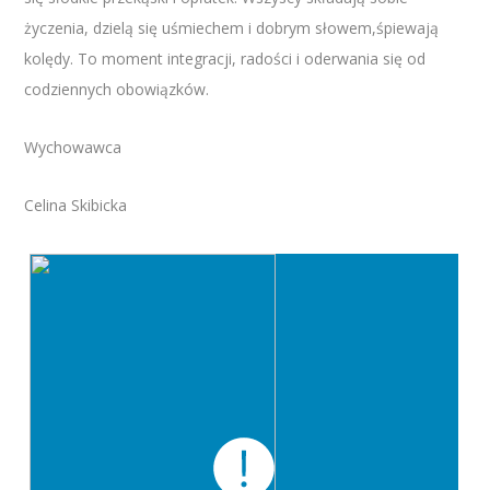
życzenia, dzielą się uśmiechem i dobrym słowem,śpiewają
kolędy. To moment integracji, radości i oderwania się od
codziennych obowiązków.
Wychowawca
Celina Skibicka