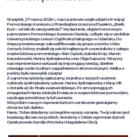
W piątek, 27 marca 2026 r., nasi uczniowie wzięli udział w IV edycji
Pomorskiego Konkursu z Przedsiębiorczości pod hasłem:
„Strefa
Euro – od idei do rzeczywistości”
. Wydarzenie, objęte honorowym
patronatem Pomorskiego Kuratora Oświaty, odbyło się w siedzibie
Uniwersyteckiego Liceum Ogólnokształcącego w Gdańsku. Do
etapu powiatowego zakwalifikowała się grupa uczniów z klas
ósmych, którzy znaleźli się wśród najlepszych uczestników z całego
województwa pomorskiego: Alan Gęsicki, Izabela Krop, Marcin
Kaszubowski, Hanna Jędrzejewska oraz Olga Kapusta. Wszyscy
nasi reprezentanci wykazali się imponującą wiedzą, dzielnie
stawiając czoła trudnym zagadnieniom ekonomicznym. Walka o
punkty była niezwykle zacięta!
Z ogromną radością ogłaszamy, że jedna z naszych uczennic
odniosła spektakularny sukces. Hanna Jędrzejewska z klasy VIII
s dotarła aż do finału wojewódzkiego. Po emocjonujących
zmaganiach Hania zdobyła II miejsce w województwie pomorskim,
uzyskując prestiżowy tytuł Laureata.
Wszystkim naszym reprezentantom serdecznie gratulujemy
dotarcia tak daleko.
Haniu, Tobie składamy szczególne wyrazy uznania. Twój sukces jest
inspiracją dla nas wszystkich. Jesteśmy z Ciebie ogromnie dumni!
Opiekunowie: Kamila Wrońska i Magdalena Okrój