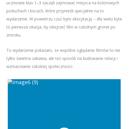
uczniowie klas 1–3 zaczęli zajmować miejsca na kolorowych
poduchach i kocach, które przynieśli specjalnie na to
wydarzenie. W powietrzu czuć było ekscytację – dla wielu była
to pierwsza okazja, by obejrzeć film w szkolnym gronie po
zmroku.
To wydarzenie pokazało, że wspólne oglądanie filmów to nie
tylko świetna zabawa, ale też sposób na budowanie relacji i
wzmacnianie szkolnej społeczności.