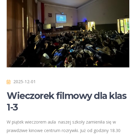
2025-12-01
Wieczorek filmowy dla klas
1-3
W piątek wieczorem aula naszej szkoły zamieniła się w
prawdziwe kinowe centrum rozrywki. Już od godziny 18.30