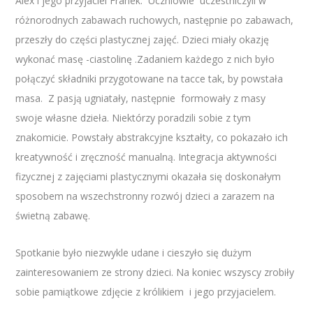
Alex i jego przyjaciel Franek. Uczniowie uczestniczyli w
różnorodnych zabawach ruchowych, następnie po zabawach,
przeszły do części plastycznej zajęć. Dzieci miały okazję
wykonać masę -ciastolinę .Zadaniem każdego z nich było
połączyć składniki przygotowane na tacce tak, by powstała
masa. Z pasją ugniatały, następnie formowały z masy
swoje własne dzieła. Niektórzy poradzili sobie z tym
znakomicie. Powstały abstrakcyjne kształty, co pokazało ich
kreatywność i zręczność manualną. Integracja aktywności
fizycznej z zajęciami plastycznymi okazała się doskonałym
sposobem na wszechstronny rozwój dzieci a zarazem na
świetną zabawę.
Spotkanie było niezwykle udane i cieszyło się dużym
zainteresowaniem ze strony dzieci. Na koniec wszyscy zrobiły
sobie pamiątkowe zdjęcie z królikiem i jego przyjacielem.