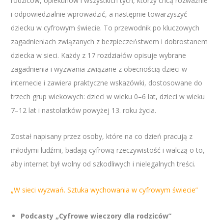
rodziców, opiekunów i wszystkich tych, którzy chcą rozważnie
i odpowiedzialnie wprowadzić, a następnie towarzyszyć
dziecku w cyfrowym świecie. To przewodnik po kluczowych
zagadnieniach związanych z bezpieczeństwem i dobrostanem
dziecka w sieci. Każdy z 17 rozdziałów opisuje wybrane
zagadnienia i wyzwania związane z obecnością dzieci w
internecie i zawiera praktyczne wskazówki, dostosowane do
trzech grup wiekowych: dzieci w wieku 0–6 lat, dzieci w wieku
7–12 lat i nastolatków powyżej 13. roku życia.
Został napisany przez osoby, które na co dzień pracują z
młodymi ludźmi, badają cyfrową rzeczywistość i walczą o to,
aby internet był wolny od szkodliwych i nielegalnych treści.
„W sieci wyzwań. Sztuka wychowania w cyfrowym świecie”
Podcasty „Cyfrowe wieczory dla rodziców”