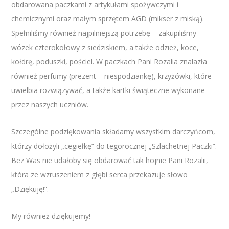
obdarowana paczkami z artykułami spożywczymi i
chemicznymi oraz małym sprzętem AGD (mikser z miską).
Spełniliśmy również najpilniejszą potrzebę – zakupiliśmy
wózek czterokołowy z siedziskiem, a także odzież, koce,
kołdrę, poduszki, pościel. W paczkach Pani Rozalia znalazła
również perfumy (prezent – niespodziankę), krzyżówki, które
uwielbia rozwiązywać, a także kartki świąteczne wykonane
przez naszych uczniów.
Szczególne podziękowania składamy wszystkim darczyńcom,
którzy dołożyli „cegiełkę” do tegorocznej „Szlachetnej Paczki”.
Bez Was nie udałoby się obdarować tak hojnie Pani Rozalii,
która ze wzruszeniem z głębi serca przekazuje słowo
„Dziękuję!”.
My również dziękujemy!