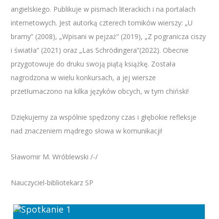
angielskiego. Publikuje w pismach literackich i na portalach
internetowych. Jest autorką czterech tomików wierszy: „U
bramy” (2008), „Wpisani w pejzaż” (2019), „Z pogranicza ciszy
i światła” (2021) oraz „Las Schrödingera”(2022). Obecnie
przygotowuje do druku swoją piątą książkę. Została
nagrodzona w wielu konkursach, a jej wiersze
przetłumaczono na kilka języków obcych, w tym chiński!
Dziękujemy za wspólnie spędzony czas i głębokie refleksje
nad znaczeniem mądrego słowa w komunikacji!
Sławomir M. Wróblewski /-/
Nauczyciel-bibliotekarz SP