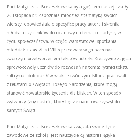
Pani Małgorzata Borzeszkowska była gościem naszej szkoły
26 listopada br. Zapoznała młodzież z tematyką swoich
wierszy, opowiedziała o specyfice pracy autora i skłoniła
młodych czytelników do rozmowy na temat roli artysty w
życiu społeczeństwa. W części warsztatowej spotkania
młodzież z klas VII s i VIII b pracowała w grupach nad
twórczym przetworzeniem tekstów autorki. Kreatywne zajęcia
sprowokowały uczniów do rozważań na temat rytmiki tekstu,
roli rymu i doboru słów w akcie twórczym. Młodzi pracowali
z tekstami o świętach Bożego Narodzenia, które mogą
stanowić nowatorskie życzenia dla bliskich. W ten sposób
wytworzyliśmy nastrój, który będzie nam towarzyszył do
samych Świąt!
Pani Małgorzata Borzeszkowska związała swoje życie
zawodowe ze szkołą. Jest nauczycielką historii i języka