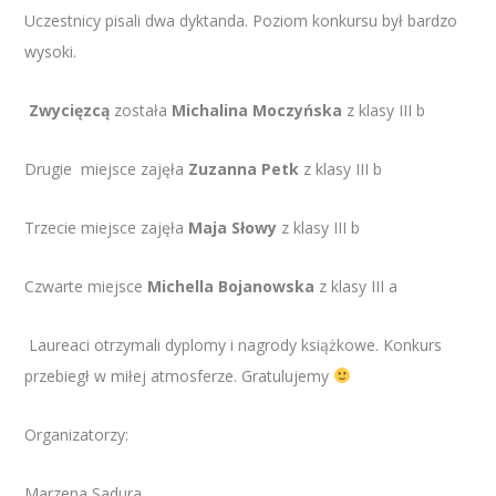
Uczestnicy pisali dwa dyktanda. Poziom konkursu był bardzo
wysoki.
Zwycięzcą
została
Michalina Moczyńska
z klasy III b
Drugie miejsce zajęła
Zuzanna Petk
z klasy III b
Trzecie miejsce zajęła
Maja Słowy
z klasy III b
Czwarte miejsce
Michella Bojanowska
z klasy III a
Laureaci otrzymali dyplomy i nagrody książkowe. Konkurs
przebiegł w miłej atmosferze. Gratulujemy
Organizatorzy:
Marzena Sadura