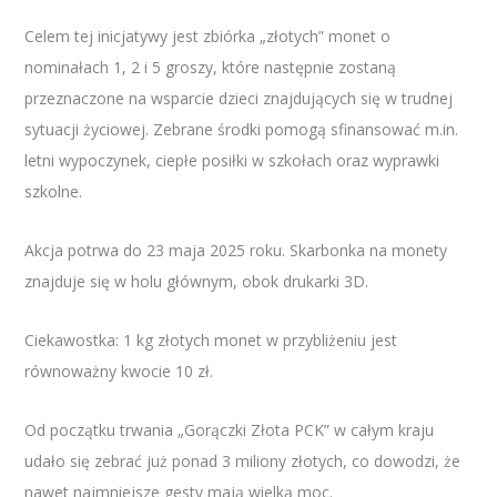
Celem tej inicjatywy jest zbiórka „złotych” monet o
nominałach 1, 2 i 5 groszy, które następnie zostaną
przeznaczone na wsparcie dzieci znajdujących się w trudnej
sytuacji życiowej. Zebrane środki pomogą sfinansować m.in.
letni wypoczynek, ciepłe posiłki w szkołach oraz wyprawki
szkolne.
Akcja potrwa do 23 maja 2025 roku. Skarbonka na monety
znajduje się w holu głównym, obok drukarki 3D.
Ciekawostka: 1 kg złotych monet w przybliżeniu jest
równoważny kwocie 10 zł.
Od początku trwania „Gorączki Złota PCK” w całym kraju
udało się zebrać już ponad 3 miliony złotych, co dowodzi, że
nawet najmniejsze gesty mają wielką moc.