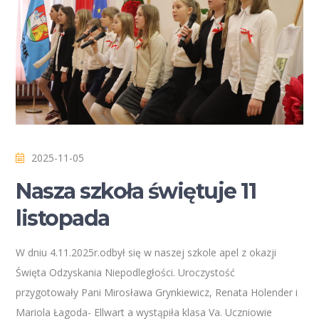
2025-11-05
Nasza szkoła świętuje 11
listopada
W dniu 4.11.2025r.odbył się w naszej szkole apel z okazji
Święta Odzyskania Niepodległości. Uroczystość
przygotowały Pani Mirosława Grynkiewicz, Renata Holender i
Mariola Łagoda- Ellwart a wystąpiła klasa Va. Uczniowie