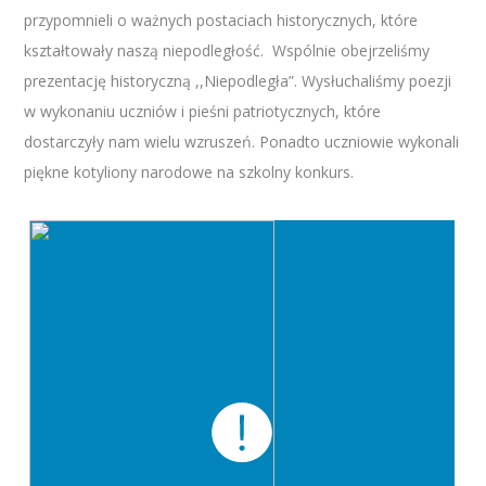
przypomnieli o ważnych postaciach historycznych, które
kształtowały naszą niepodległość. Wspólnie obejrzeliśmy
prezentację historyczną ,,Niepodległa”. Wysłuchaliśmy poezji
w wykonaniu uczniów i pieśni patriotycznych, które
dostarczyły nam wielu wzruszeń. Ponadto uczniowie wykonali
piękne kotyliony narodowe na szkolny konkurs.