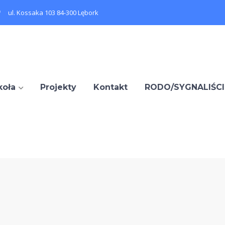
ul. Kossaka 103 84-300 Lębork
koła
Projekty
Kontakt
RODO/SYGNALIŚCI