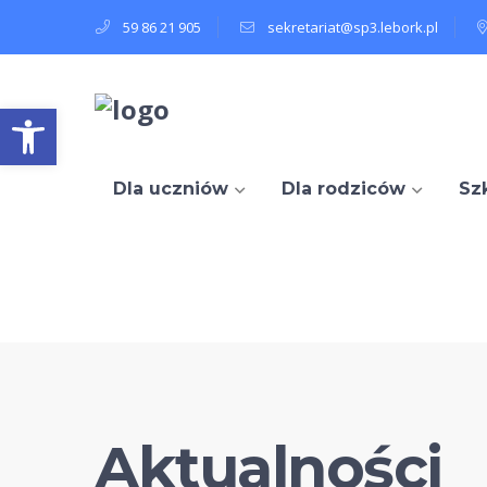
59 86 21 905
sekretariat@sp3.lebork.pl
Open toolbar
Dla uczniów
Dla rodziców
Sz
Aktualności