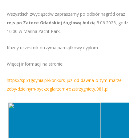
Wszystkich zwycięzców zapraszamy po odbiór nagród oraz
rejs po Zatoce Gdańskiej żaglową łodzi
ą 5.06.2025, godz.
10:00 w Marina Yacht Park.
Każdy uczestnik otrzyma pamiątkowy dyplom.
Więcej informacji na stronie:
https://sp51gdynia.pl/konkurs-juz-od-dawna-o-tym-marze-
zeby-dzielnym-byc-zeglarzem-rozstrzygniety,981,pl