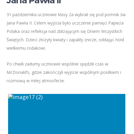
Jana Pawła II
31 października uczniowie klasy 2a wybrali się pod pomnik św.
Jana Pawła II. Celem wyjścia było uczczenie pamięci Papieża
Polaka oraz refleksja nad zbliżającym się Dniem Wszystkich
Świętych. Dzieci złożyły kwiaty i zapaliły znicze, oddając hołd
wielkiemu rodakowi.
Po chwili zadumy uczniowie wspólnie spędzili czas w
McDonald’s, gdzie zakończyli wyjście wspólnym posiłkiem i
rozmową w miłej atmosferze.