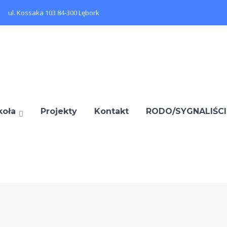
ul. Kossaka 103 84-300 Lębork
koła
Projekty
Kontakt
RODO/SYGNALIŚCI