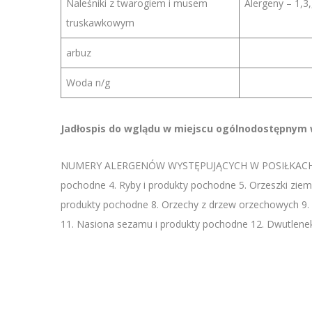
Naleśniki z twarogiem i musem
Alergeny – 1,3,
truskawkowym
arbuz
Woda n/g
Jadłospis do wglądu w miejscu ogólnodostępnym w
NUMERY ALERGENÓW WYSTĘPUJĄCYCH W POSIŁKACH: 1. Zbo
pochodne 4. Ryby i produkty pochodne 5. Orzeszki ziemn
produkty pochodne 8. Orzechy z drzew orzechowych 9. 
11. Nasiona sezamu i produkty pochodne 12. Dwutlenek s