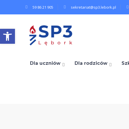
59 86 21 905
sekretariat@sp3.lebork.pl
Open toolbar
Dla uczniów
Dla rodziców
Sz