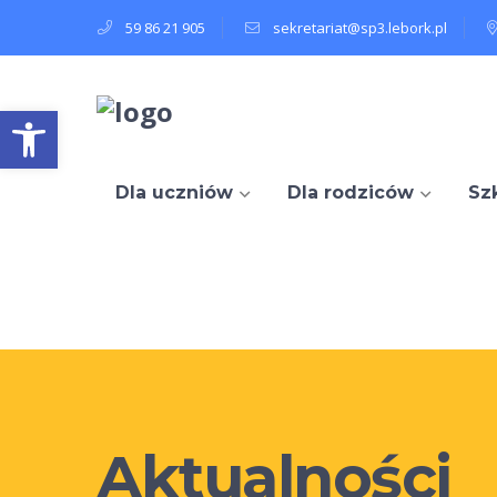
59 86 21 905
sekretariat@sp3.lebork.pl
Open toolbar
Dla uczniów
Dla rodziców
Sz
Aktualności