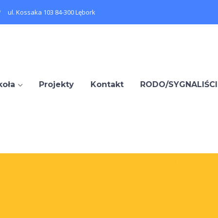
ul. Kossaka 103 84-300 Lębork
koła
Projekty
Kontakt
RODO/SYGNALIŚCI