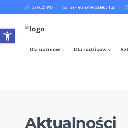
59 86 21 905
sekretariat@sp3.lebork.pl
Open toolbar
Dla uczniów
Dla rodziców
Sz
Aktualności