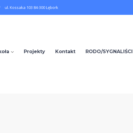
ul. Kossaka 103 84-300 Lębork
koła
Projekty
Kontakt
RODO/SYGNALIŚCI