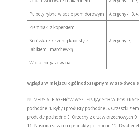
Zupa owocowa z makaronem
Alergeny – 1,3,
Pulpety rybne w sosie pomidorowym
Alergeny-1,3,4,
Ziemniaki z koperkiem
Surówka z kiszonej kapusty z
Alergeny-7,
jabłkiem i marchewką
Woda niegazowana
wglądu w miejscu ogólnodostępnym w stołówce sz
NUMERY ALERGENÓW WYSTĘPUJĄCYCH W POSIŁKACH: 1. Zbo
pochodne 4. Ryby i produkty pochodne 5. Orzeszki ziemn
produkty pochodne 8. Orzechy z drzew orzechowych 9. 
11. Nasiona sezamu i produkty pochodne 12. Dwutlenek s