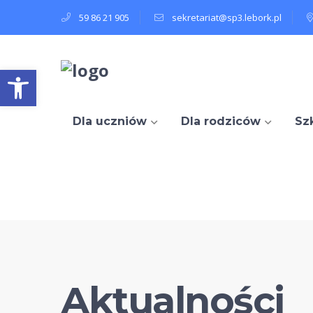
59 86 21 905
sekretariat@sp3.lebork.pl
Open toolbar
Dla uczniów
Dla rodziców
Sz
Aktualności