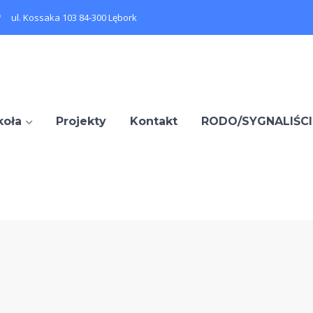
ul. Kossaka 103 84-300 Lębork
koła
Projekty
Kontakt
RODO/SYGNALIŚCI