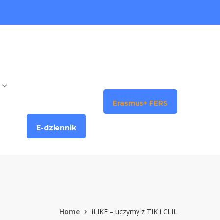
Erasmus+ FERS
E-dziennik
Home
iLIKE – uczymy z TIK i CLIL