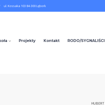
ul. Kossaka 103 84-300 Lębork
koła
Projekty
Kontakt
RODO/SYGNALIŚCI
HUBERT 