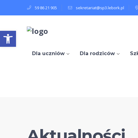
59 86 21 905
sekretariat@sp3.lebork.pl
Open toolbar
Dla uczniów
Dla rodziców
Sz
Aktualności