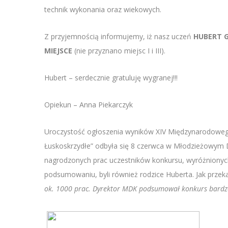
technik wykonania oraz wiekowych.
Z przyjemnością informujemy, iż nasz uczeń
HUBERT G
MIEJSCE
(nie przyznano miejsc I i III).
Hubert – serdecznie gratuluję wygranej!!!
Opiekun – Anna Piekarczyk
Uroczystość ogłoszenia wyników XIV Międzynarodoweg
Łuskoskrzydłe” odbyła się 8 czerwca w Młodzieżowym
nagrodzonych prac uczestników konkursu, wyróżnionyc
podsumowaniu, byli również rodzice Huberta. Jak przekaz
ok. 1000 prac. Dyrektor MDK podsumował konkurs bard