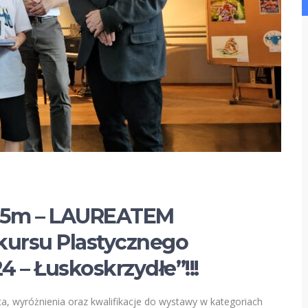
 5m – LAUREATEM
ursu Plastycznego
 – Łuskoskrzydłe”!!!
ejsca, wyróżnienia oraz kwalifikacje do wystawy w kategoriach