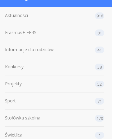
Aktualności
916
Erasmus+ FERS
81
Informacje dla rodziców
41
Konkursy
38
Projekty
52
Sport
71
Stołówka szkolna
170
Świetlica
1