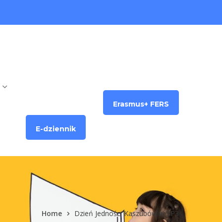
Erasmus+ FERS
E-dziennik
Home
Dzień Jedności Kaszubów w SP3