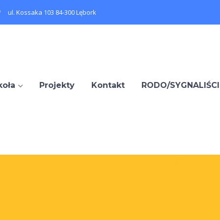
ul. Kossaka 103 84-300 Lębork
koła
Projekty
Kontakt
RODO/SYGNALIŚCI