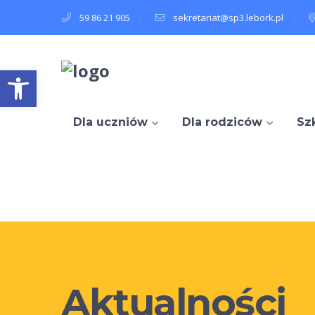
59 86 21 905
sekretariat@sp3.lebork.pl
Open toolbar
Dla uczniów
Dla rodziców
Sz
Aktualności