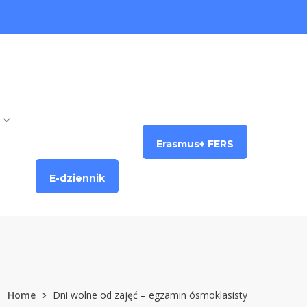
Erasmus+ FERS
E-dziennik
Home
Dni wolne od zajęć – egzamin ósmoklasisty