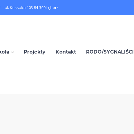
ul. Kossaka 103 84-300 Lębork
koła
Projekty
Kontakt
RODO/SYGNALIŚCI