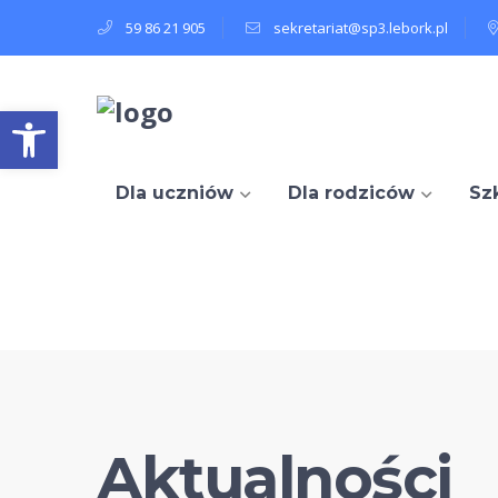
59 86 21 905
sekretariat@sp3.lebork.pl
Open toolbar
Dla uczniów
Dla rodziców
Sz
Aktualności