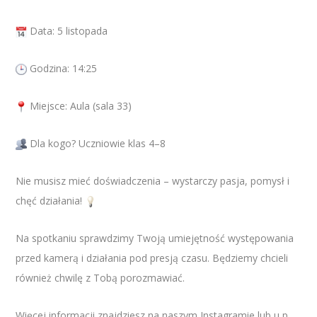
D
ata: 5 listopada
Godzina: 14:25
Miejsce: Aula (sala 33)
Dla kogo? Uczniowie klas 4–8
Nie musisz mieć doświadczenia – wystarczy pasja, pomysł i
chęć działania!
Na spotkaniu sprawdzimy Twoją umiejętność występowania
przed kamerą i działania pod presją czasu. Będziemy chcieli
również chwilę z Tobą porozmawiać.
Więcej informacji znajdziesz na naszym Instagramie lub u p.