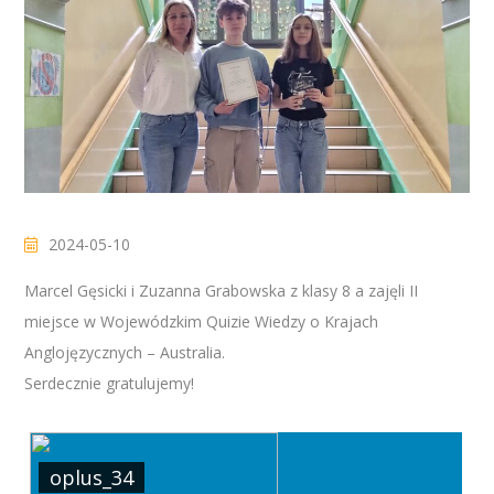
2024-05-10
Marcel Gęsicki i Zuzanna Grabowska z klasy 8 a zajęli II
miejsce w Wojewódzkim Quizie Wiedzy o Krajach
Anglojęzycznych – Australia.
Serdecznie gratulujemy!
oplus_34