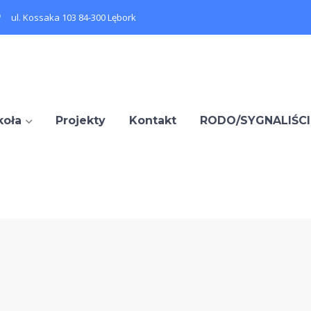
ul. Kossaka 103 84-300 Lębork
koła
Projekty
Kontakt
RODO/SYGNALIŚCI