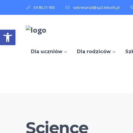
59 86 21 905
sekretariat@sp3.lebork.pl
Open toolbar
Dla uczniów
Dla rodziców
Sz
Science